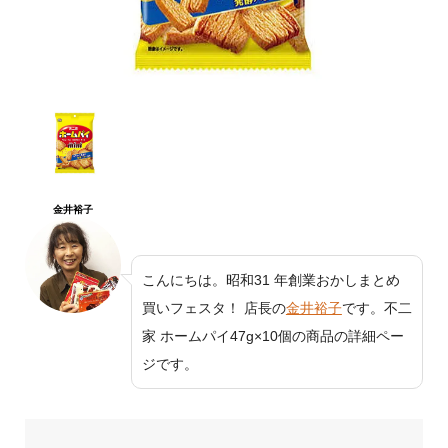
金井裕子
こんにちは。昭和31 年創業おかしまとめ
買いフェスタ！ 店長の
金井裕子
です。不二
家 ホームパイ47g×10個の商品の詳細ペー
ジです。