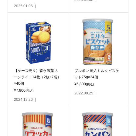
2025.01.06
【ケース売り】森永製菓 ム
ブルボン 缶入ミルクビスケ
ーンライト14枚（2枚×7袋）
ット75g×24個
×40個
¥6,800
(税込)
¥7,800
(税込)
2022.09.25
2024.12.26