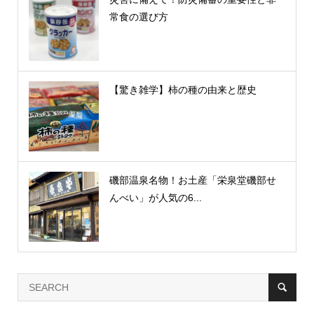
常食の選び方
【驚き雑学】柿の種の由来と歴史
磯部温泉名物！お土産「栄泉堂磯部せ
んべい」が人気の6...