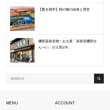
【驚き雑学】柿の種の由来と歴史
磯部温泉名物！お土産「栄泉堂磯部せ
んべい」が人気の6...
MENU
ACCOUNT