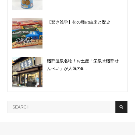
【驚き雑学】柿の種の由来と歴史
磯部温泉名物！お土産「栄泉堂磯部せ
んべい」が人気の6...